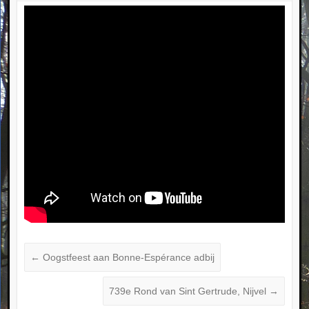
←
Oogstfeest aan Bonne-Espérance adbij
739e Rond van Sint Gertrude, Nijvel
→