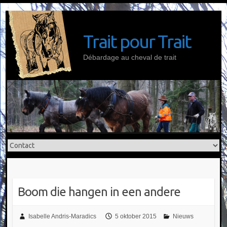
Doorgaan
naar
inhoud
Trait pour Trait
Débardage au cheval de trait
Boom die hangen in een andere
Isabelle Andris-Maradics
5 oktober 2015
Nieuws