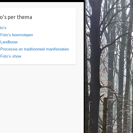
o’s per thema
to’s
Foto’s boomslepen
Landbouw
Processie en traditionneel manifestaties
Foto’s show