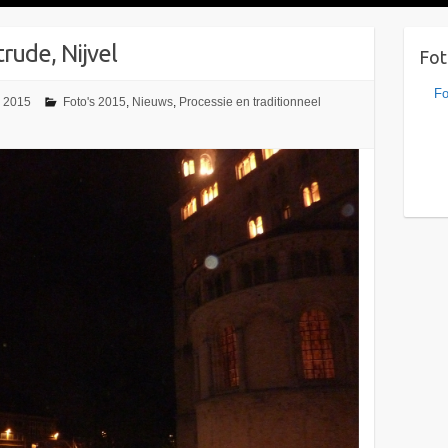
rude, Nijvel
Fot
Fo
r 2015
Foto's 2015
,
Nieuws
,
Processie en traditionneel