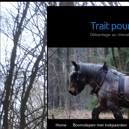
Doorgaan
naar
inhoud
Trait pour
Débardage au cheval 
Home
Boomslepen met trekpaarden