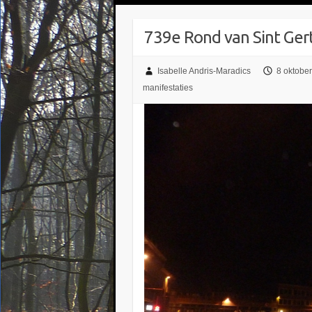
739e Rond van Sint Gert
Isabelle Andris-Maradics
8 oktobe
manifestaties