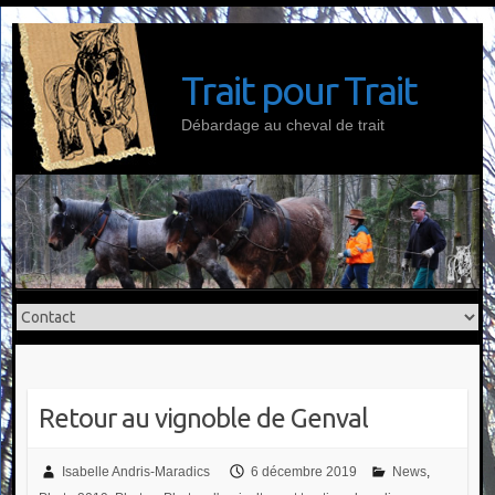
Skip
to
content
Trait pour Trait
Débardage au cheval de trait
Retour au vignoble de Genval
Isabelle Andris-Maradics
6 décembre 2019
News
,