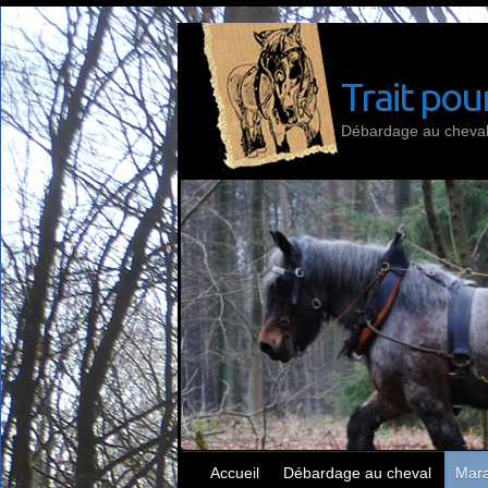
Skip
to
content
Trait pour
Débardage au cheval 
Accueil
Débardage au cheval
Mara