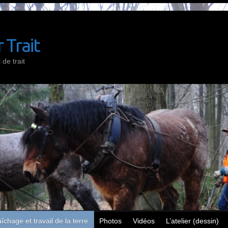
 Trait
de trait
îchage et travail de la terre
Photos
Vidéos
L’atelier (dessin)