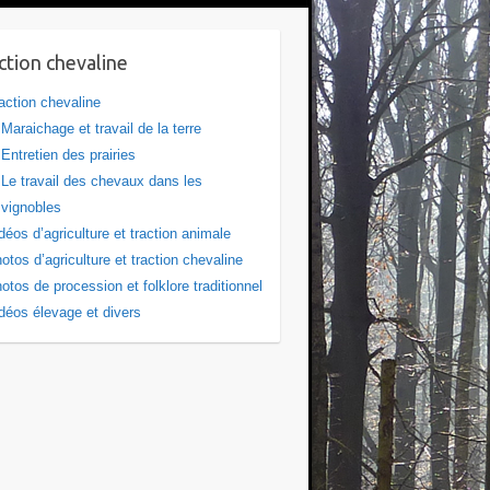
ction chevaline
action chevaline
Maraichage et travail de la terre
Entretien des prairies
Le travail des chevaux dans les
vignobles
déos d’agriculture et traction animale
otos d’agriculture et traction chevaline
otos de procession et folklore traditionnel
déos élevage et divers