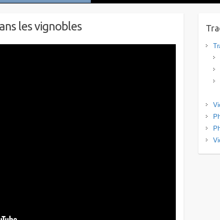
ans les vignobles
Tra
Tr
Vi
Ph
Ph
Vi